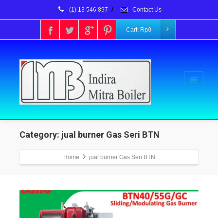
(1) 13 546 897
/
Contact Us
Cart:
Rp
0
Category: jual burner Gas Seri BTN
Home
jual burner Gas Seri BTN