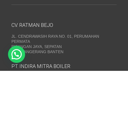
CV. RATMAN BEJO
JL. CENDRAWASIH RAYA NO. 01, PERUMAHAN
PERMATA
PISANGAN JAYA, SEPATAN
KAB. TANGERANG BANTEN
PT. INDIRA MITRA BOILER
Emerald Residence Sepatan Ruko 8i, RT.026/RW.005,
Kosambi, Kec. Sukadiri, Kabupaten Tangerang, Banten
15530
Telepon:
(021) 35295874
INDIRA MITRA BOILER~ Fabrikasi boiler dan Thermal Oil
Heater
www.mitraboiler.com
Copyright © 2026