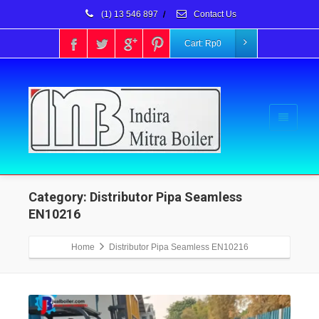
(1) 13 546 897
/
Contact Us
Cart:
Rp
0
Category: Distributor Pipa Seamless
EN10216
Home
Distributor Pipa Seamless EN10216