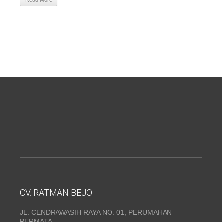
Read More
CV. RATMAN BEJO
JL. CENDRAWASIH RAYA NO. 01, PERUMAHAN
PERMATA