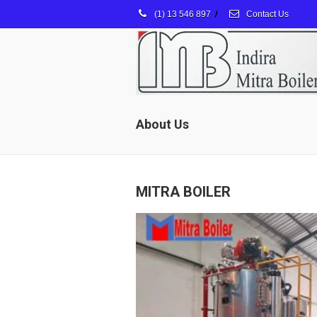
(1) 13 546 897
/
Contact Us
About Us
MITRA BOILER