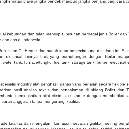
 penghematan biaya jangka pendek maupun jangka panjang bagi para c
suai kebutuhan dan telah mensuplai puluhan berbagai jenis Boiler da
r dan gas di Indonesia.
oiler dan Oil Heater dan sudah lama berkecimpung di bidang ini. Selain
 electrical lainnya baik yang berhubungan dengan Boiler maupun 
water tank, furnace/tungku, fuel tank, storage tank, burner electrical se
sialis industry alat penghasil panas yang berjalan secara flexible 
asarkan hasil analisa teknis dan pengalaman di bidang Boiler dan
bantu meningkatkan nilai efisiensi customer dengan memberikan ar
eluaran anggaran tanpa mengurangi kualitas
ade kualitas dan mengalami kemajuan secara signifikan seiring berjala