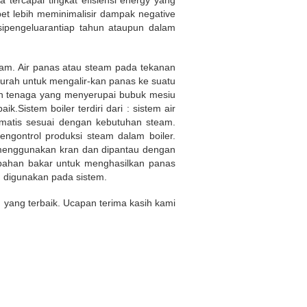
 tercapai tingkat efisiensi energy yang
et lebih meminimalisir dampak negative
sipengeluarantiap tahun ataupun dalam
team. Air panas atau steam pada tekanan
urah untuk mengalir-kan panas ke suatu
kan tenaga yang menyerupai bubuk mesiu
Sistem boiler terdiri dari : sistem air
omatis sesuai dengan kebutuhan steam.
gontrol produksi steam dalam boiler.
r menggunakan kran dan dipantau dengan
bahan bakar untuk menghasilkan panas
g digunakan pada sistem.
 yang terbaik. Ucapan terima kasih kami