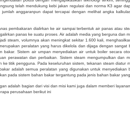
engendalian polusi dengan mengaplikasikan teknologi terkini, sehingga
langsung telah mendukung kebi jakan regulasi dan norma K3 agar dap
 jumlah anggaranpun dapat tercapai dengan melihat angka kalkula
anas pembakaran dialirkan ke air sampai terbentuk air panas atau s
galirkan panas ke suatu proses. Air adalah media yang berguna dan m
enjadi steam, volumnya akan meningkat sekitar 1.600 kali, menghasil
rupakan peralatan yang harus dikelola dan dijaga dengan sangat baik.
 bakar. Sistem air umpan menyediakan air untuk boiler secara ot
luan perawatan dan perbaikan. Sistem steam mengumpulkan dan men
an ke titik pengguna. Pada keseluruhan sistem, tekanan steam diatu
 bakar adalah semua peralatan yang digunakan untuk menyediakan 
ukan pada sistem bahan bakar tergantung pada jenis bahan bakar yan
an adalah bagian dari visi dan misi kami juga dalam memberi layanan
rapa perusahaan berikut ini