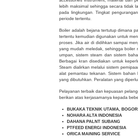
accessories instrument, material dan p
lebih maksimal sehingga secara tidak 
pada lingkungan. Tingkat pengurangan
periode tertentu.
Boiler adalah bejana tertutup dimana p
tertentu kemudian digunakan untuk men
proses. Jika air di didihkan sampai m
yang mudah meledak, sehingga boiler me
umpan, sistem steam dan sistem bahan
Berbagai kran disediakan untuk keper
Steam dialirkan melalui sistem pemipa
alat pemantau tekanan. Sistem bahan
yang dibutuhkan. Peralatan yang diperl
Pelayanan terbaik dan kepuasan pelangg
berikan atas kerjasamanya kepada bebe
BUKAKA TEKNIK UTAMA, BOGOR
NOHARA ALTA INDONESIA
DAHANA PALNT SUBANG
PTFEED ENERGI INDONESIA
ORICA MAINING SERVICE