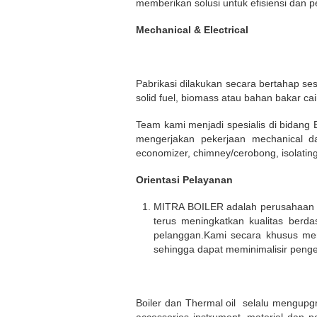
memberikan solusi untuk efisiensi dan
Mechanical & Electrical
Pabrikasi dilakukan secara bertahap se
solid fuel, biomass atau bahan bakar cai
Team kami menjadi spesialis di bidang B
mengerjakan pekerjaan mechanical dan
economizer, chimney/cerobong, isolating, 
Orientasi Pelayanan
MITRA BOILER adalah perusahaan spe
terus meningkatkan kualitas berd
pelanggan.Kami secara khusus mem
sehingga dapat meminimalisir peng
Boiler dan Thermal oil selalu mengupgr