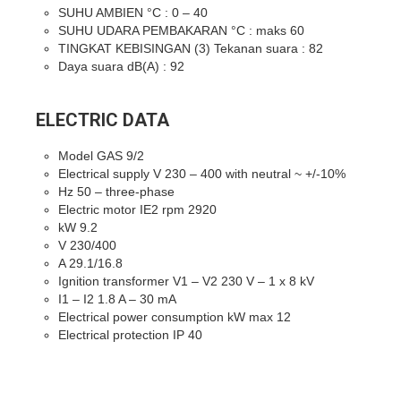
SUHU AMBIEN °C : 0 – 40
SUHU UDARA PEMBAKARAN °C : maks 60
TINGKAT KEBISINGAN (3) Tekanan suara : 82
Daya suara dB(A) : 92
ELECTRIC DATA
Model GAS 9/2
Electrical supply V 230 – 400 with neutral ~ +/-10%
Hz 50 – three-phase
Electric motor IE2 rpm 2920
kW 9.2
V 230/400
A 29.1/16.8
Ignition transformer V1 – V2 230 V – 1 x 8 kV
I1 – I2 1.8 A – 30 mA
Electrical power consumption kW max 12
Electrical protection IP 40