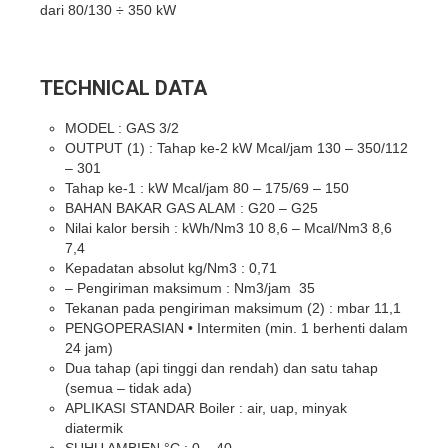
dari 80/130 ÷ 350 kW
TECHNICAL DATA
MODEL : GAS 3/2
OUTPUT (1) : Tahap ke-2 kW Mcal/jam 130 – 350/112
– 301
Tahap ke-1 : kW Mcal/jam 80 – 175/69 – 150
BAHAN BAKAR GAS ALAM : G20 – G25
Nilai kalor bersih : kWh/Nm3 10 8,6 – Mcal/Nm3 8,6
7,4
Kepadatan absolut kg/Nm3 : 0,71
– Pengiriman maksimum : Nm3/jam 35
Tekanan pada pengiriman maksimum (2) : mbar 11,1
PENGOPERASIAN • Intermiten (min. 1 berhenti dalam
24 jam)
Dua tahap (api tinggi dan rendah) dan satu tahap
(semua – tidak ada)
APLIKASI STANDAR Boiler : air, uap, minyak
diatermik
SUHU AMBIEN °C : 0 – 40