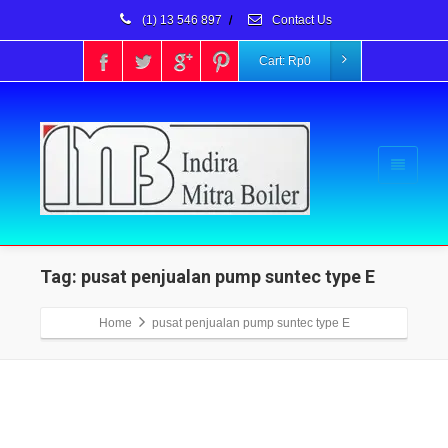
(1) 13 546 897
/
Contact Us
Cart:
Rp
0
Tag: pusat penjualan pump suntec type E
Home
pusat penjualan pump suntec type E