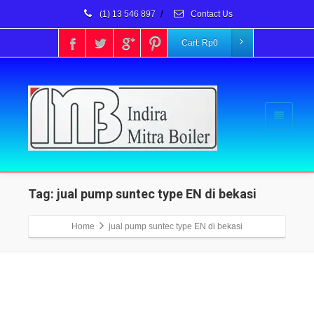
(1) 13 546 897
/
Contact Us
Cart:
Rp
0
Tag: jual pump suntec type EN di bekasi
Home
jual pump suntec type EN di bekasi