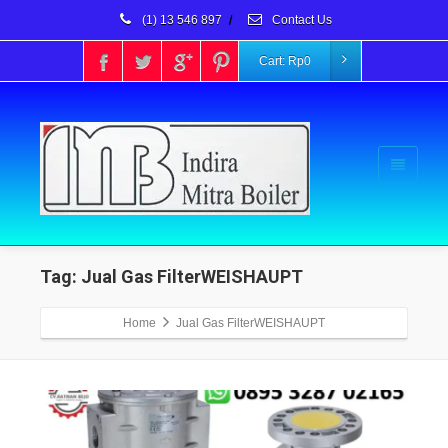
(1) 13 546 897
/
Contact Us
Cart:
Rp
0
Tag: Jual Gas FilterWEISHAUPT
Home
Jual Gas FilterWEISHAUPT