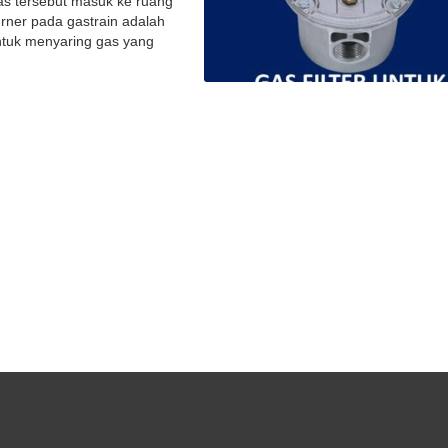
gas tersebut masuk ke ruang
urner pada gastrain adalah
ntuk menyaring gas yang