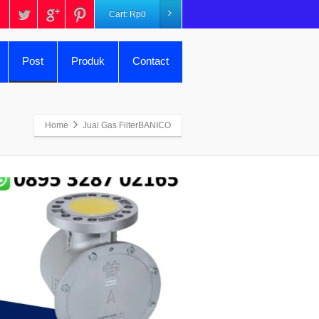
Cart:
Rp
0
Post
Produk
Contact
Home
Jual Gas FilterBANICO