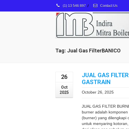
(1) 13 546 897
/
Contact Us
Tag: Jual Gas FilterBANICO
JUAL GAS FILTE
26
GASTRAIN
Oct
October 26, 2025
2025
JUAL GAS FILTER BURNE
burner adalah komponen 
(burner) yang dilengkapi d
untuk menyaring kotoran, 