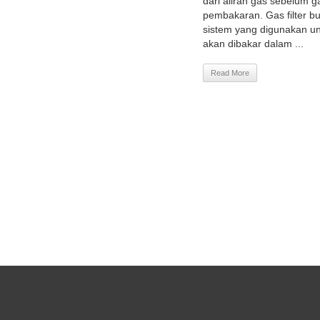
dari aliran gas sebelum 
pembakaran. Gas filter b
sistem yang digunakan u
akan dibakar dalam ...
Read More