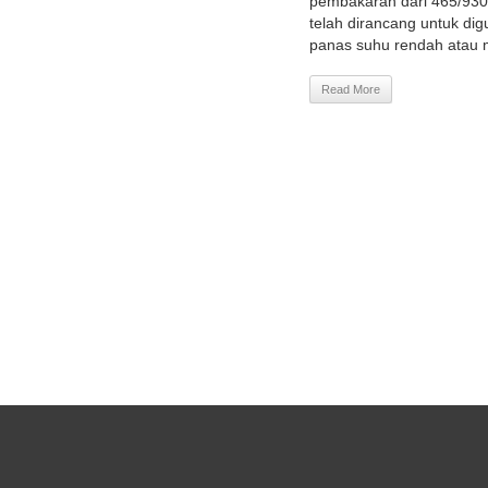
pembakaran dari 465/930
telah dirancang untuk dig
panas suhu rendah atau 
Read More