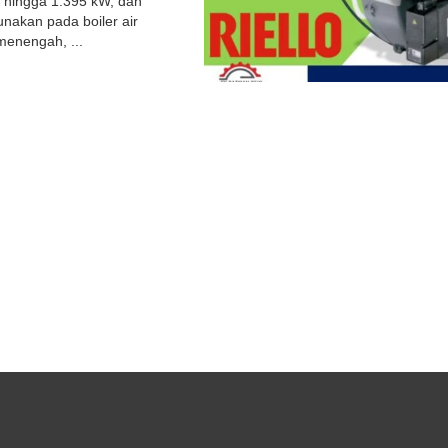
 hingga 1.395 kW, dan
unakan pada boiler air
menengah, ...