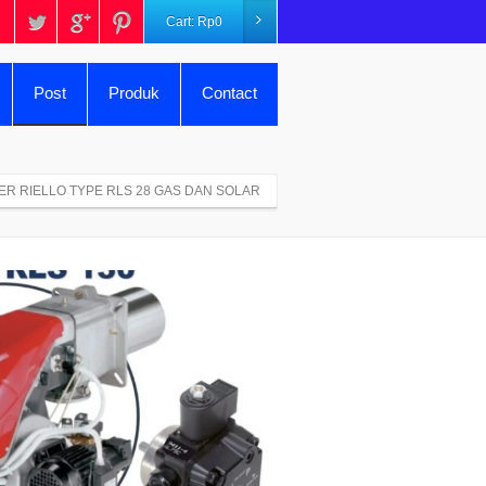
Cart:
Rp
0
Post
Produk
Contact
R RIELLO TYPE RLS 28 GAS DAN SOLAR