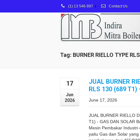
(1) 13 546 897
/
Contact Us
Tag: BURNER RIELLO TYPE RL
JUAL BURNER RI
17
RLS 130 (689 T1)
Jun
June 17, 2026
2026
JUAL BURNER RIELLO DU
T1) - GAS DAN SOLAR B
Mesin Pembakar Industri
yaitu Gas dan Solar yan